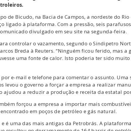
troleiros.
o de Bicudo, na Bacia de Campos, a nordeste do Rio 
o ligado à plataforma. Com a pressão, seis parafuso
comunicado divulgado em seu site na segunda-feira.
ra controlar o vazamento, segundo o Sindipetro Norte
Marcos Breda à Reuters. “Ninguém ficou ferido, mas a 
ouvesse uma fonte de calor. Isto poderia ter sido mu
por e-mail e telefone para comentar o assunto. Uma 
os levou o governo a forçar a empresa a realizar ma
 ajudou a reduzir a produção e receita da estatal por
ambém forçou a empresa a importar mais combustíveis
 encontrado em poços de petróleo e gás natural.
, e é uma das mais antigas da Petrobrás. A plataforma
que resultou no derramamento de 164 barris de petról