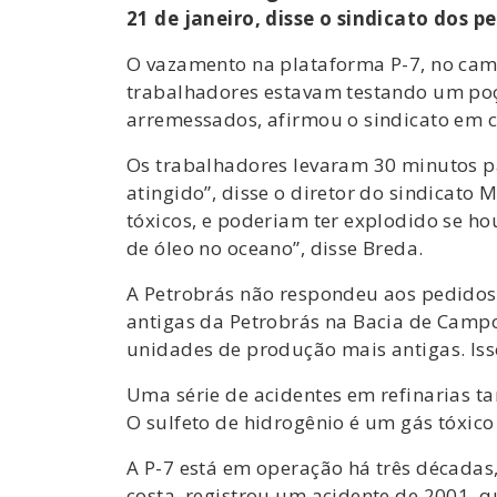
21 de janeiro, disse o sindicato dos pe
O vazamento na plataforma P-7, no camp
trabalhadores estavam testando um poç
arremessados, afirmou o sindicato em 
Os trabalhadores levaram 30 minutos pa
atingido”, disse o diretor do sindicato 
tóxicos, e poderiam ter explodido se h
de óleo no oceano”, disse Breda.
A Petrobrás não respondeu aos pedidos 
antigas da Petrobrás na Bacia de Camp
unidades de produção mais antigas. Isso
Uma série de acidentes em refinarias t
O sulfeto de hidrogênio é um gás tóxico
A P-7 está em operação há três décadas
costa, registrou um acidente de 2001, 