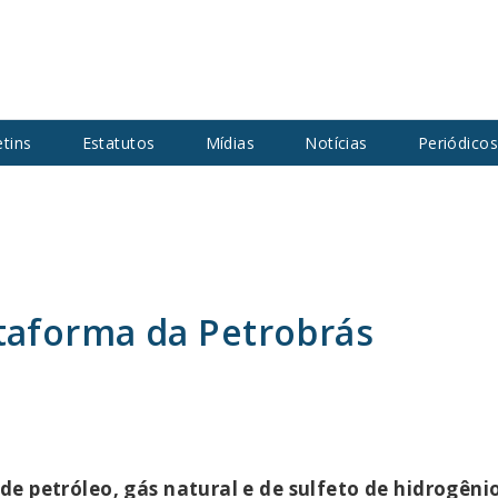
etins
Estatutos
Mídias
Notícias
Periódico
taforma da Petrobrás
e petróleo, gás natural e de sulfeto de hidrogên