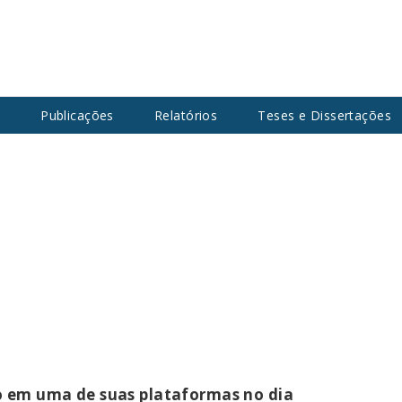
s
Publicações
Relatórios
Teses e Dissertações
io em uma de suas plataformas no dia