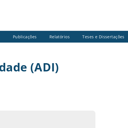
s
Publicações
Relatórios
Teses e Dissertações
idade (ADI)