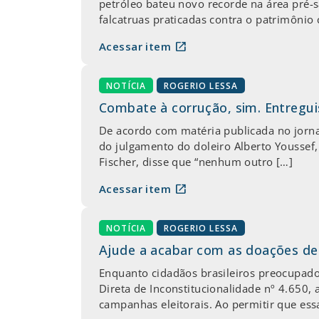
petróleo bateu novo recorde na área pré-
falcatruas praticadas contra o patrimônio 
open_in_new
Acessar item
NOTÍCIA
ROGERIO LESSA
Combate à corrução, sim. Entregu
De acordo com matéria publicada no jornal O
do julgamento do doleiro Alberto Youssef,
Fischer, disse que “nenhum outro […]
open_in_new
Acessar item
NOTÍCIA
ROGERIO LESSA
Ajude a acabar com as doações de 
Enquanto cidadãos brasileiros preocupado
Direta de Inconstitucionalidade nº 4.650
campanhas eleitorais. Ao permitir que ess