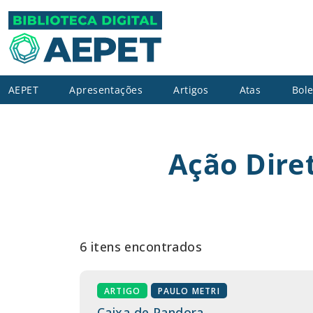
AEPET
Apresentações
Artigos
Atas
Bole
Ação Diret
6 itens encontrados
ARTIGO
PAULO METRI
Caixa de Pandora