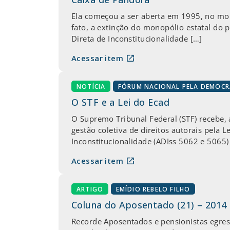
Ela começou a ser aberta em 1995, no mom
fato, a extinção do monopólio estatal do
Direta de Inconstitucionalidade […]
open_in_new
Acessar item
NOTÍCIA
FÓRUM NACIONAL PELA DEMOC
O STF e a Lei do Ecad
O Supremo Tribunal Federal (STF) recebe, a
gestão coletiva de direitos autorais pela 
Inconstitucionalidade (ADIss 5062 e 5065)
open_in_new
Acessar item
ARTIGO
EMÍDIO REBELO FILHO
Coluna do Aposentado (21) – 2014
Recorde Aposentados e pensionistas egress