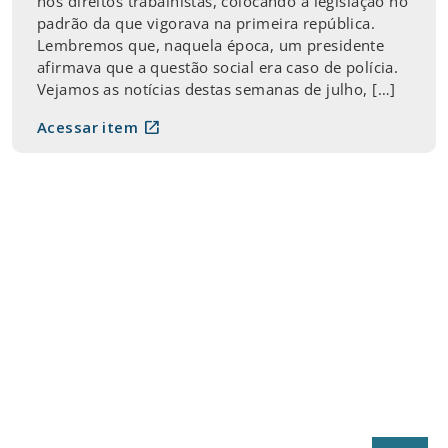
nos direitos trabalhistas, colocando a legislação no
padrão da que vigorava na primeira república.
Lembremos que, naquela época, um presidente
afirmava que a questão social era caso de polícia.
Vejamos as notícias destas semanas de julho, […]
open_in_new
Acessar item