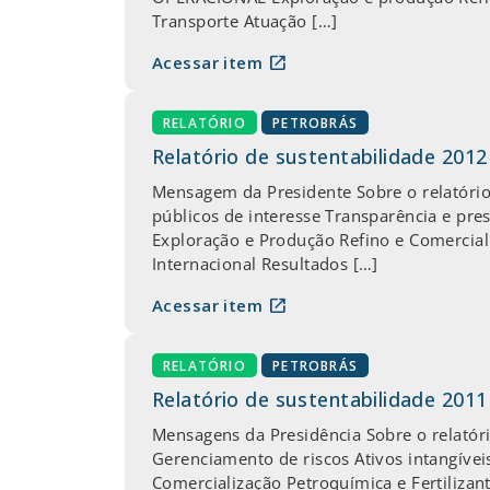
Transporte Atuação […]
open_in_new
Acessar item
RELATÓRIO
PETROBRÁS
Relatório de sustentabilidade 2012
Mensagem da Presidente Sobre o relatório
públicos de interesse Transparência e pr
Exploração e Produção Refino e Comerciali
Internacional Resultados […]
open_in_new
Acessar item
RELATÓRIO
PETROBRÁS
Relatório de sustentabilidade 2011
Mensagens da Presidência Sobre o relatóri
Gerenciamento de riscos Ativos intangíve
Comercialização Petroquímica e Fertilizan