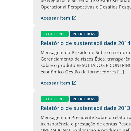
de Negócios e Sistema de Gestão Resulta
Operacional Perspectivas e Desafios Pesq
open_in_new
Acessar item
RELATÓRIO
PETROBRÁS
Relatório de sustentabilidade 2014
Mensagem do Presidente Sobre o relatór
Gerenciamento de riscos Ética, transparê
sobre o produto RESULTADOS E CONTRIBUI
econômico Gestão de fornecedores […]
open_in_new
Acessar item
RELATÓRIO
PETROBRÁS
Relatório de sustentabilidade 2013
Mensagem da Presidente Sobre o relatório
transparência e prestação de contas Pes
OPERACIONAL Exploração e produção Refino