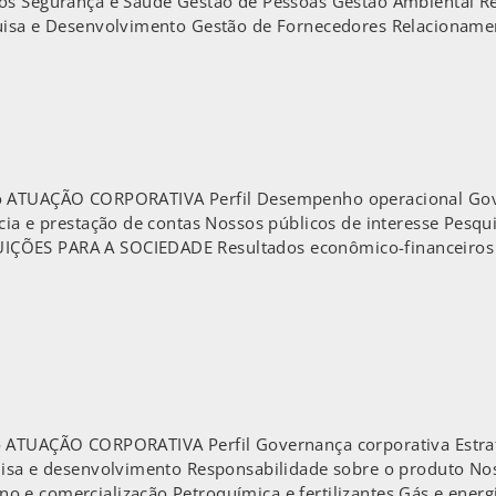
dos Segurança e Saúde Gestão de Pessoas Gestão Ambiental
uisa e Desenvolvimento Gestão de Fornecedores Relacionamen
io ATUAÇÃO CORPORATIVA Perfil Desempenho operacional Gove
ncia e prestação de contas Nossos públicos de interesse Pesq
ÇÕES PARA A SOCIEDADE Resultados econômico-financeiros 
 ATUAÇÃO CORPORATIVA Perfil Governança corporativa Estraté
quisa e desenvolvimento Responsabilidade sobre o produto N
 e comercialização Petroquímica e fertilizantes Gás e energ