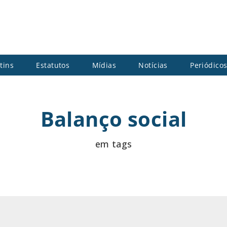
tins
Estatutos
Mídias
Notícias
Periódico
Balanço social
em tags