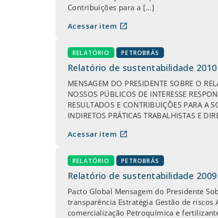
Contribuições para a […]
open_in_new
Acessar item
RELATÓRIO
PETROBRÁS
Relatório de sustentabilidade 2010
MENSAGEM DO PRESIDENTE SOBRE O RELA
NOSSOS PÚBLICOS DE INTERESSE RESPO
RESULTADOS E CONTRIBUIÇÕES PARA A 
INDIRETOS PRÁTICAS TRABALHISTAS E DI
open_in_new
Acessar item
RELATÓRIO
PETROBRÁS
Relatório de sustentabilidade 2009
Pacto Global Mensagem do Presidente Sobr
transparência Estratégia Gestão de risco
comercialização Petroquímica e fertilizant