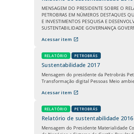
MENSAGEM DO PRESIDENTE SOBRE O RELAT
PETROBRAS EM NÚMEROS DESTAQUES QU
E INVESTIMENTOS PESQUISA E DESENVO
SUSTENTABILIDADE GOVERNANÇA GOVERNA
open_in_new
Acessar item
RELATÓRIO
PETROBRÁS
Sustentabilidade 2017
Mensagem do presidente da Petrobrás Pe
Transformação digital Pessoas Meio ambie
open_in_new
Acessar item
RELATÓRIO
PETROBRÁS
Relatório de sustentabilidade 2016
Mensagem do Presidente Materialidade Co