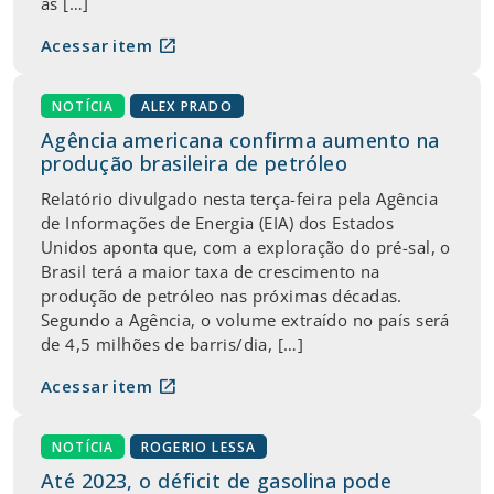
as […]
open_in_new
Acessar item
NOTÍCIA
ALEX PRADO
Agência americana confirma aumento na
produção brasileira de petróleo
Relatório divulgado nesta terça-feira pela Agência
de Informações de Energia (EIA) dos Estados
Unidos aponta que, com a exploração do pré-sal, o
Brasil terá a maior taxa de crescimento na
produção de petróleo nas próximas décadas.
Segundo a Agência, o volume extraído no país será
de 4,5 milhões de barris/dia, […]
open_in_new
Acessar item
NOTÍCIA
ROGERIO LESSA
Até 2023, o déficit de gasolina pode