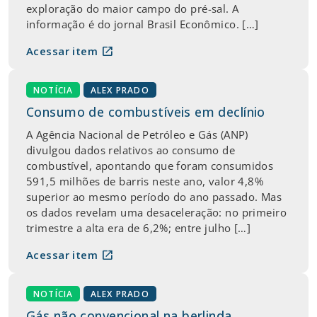
exploração do maior campo do pré-sal. A
informação é do jornal Brasil Econômico. […]
open_in_new
Acessar item
NOTÍCIA
ALEX PRADO
Consumo de combustíveis em declínio
A Agência Nacional de Petróleo e Gás (ANP)
divulgou dados relativos ao consumo de
combustível, apontando que foram consumidos
591,5 milhões de barris neste ano, valor 4,8%
superior ao mesmo período do ano passado. Mas
os dados revelam uma desaceleração: no primeiro
trimestre a alta era de 6,2%; entre julho […]
open_in_new
Acessar item
NOTÍCIA
ALEX PRADO
Gás não convencional na berlinda