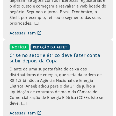
deparam-se agora com as incertezas regulatórias e
o alto custo e começam a reavaliar a viabilidade do
negócio. Segundo o jornal Brasil Econômico, a
Shell, por exemplo, retirou o segmento das suas
prioridades. […]
open_in_new
Acessar item
NOTÍCIA
REDAÇÃO DA AEPET
Crise no setor elétrico deve fazer conta
subir depois da Copa
Diante de uma suposta falta de caixa das
distribuidoras de energia, que seria da ordem de
R$ 1,3 bilhão, a Agência Nacional de Energia
Elétrica (Aneel) adiou para o dia 31 de julho a
liquidação de contratos de maio da Câmara de
Comercialização de Energia Elétrica (CCEE). Isto se
deve, […]
open_in_new
Acessar item