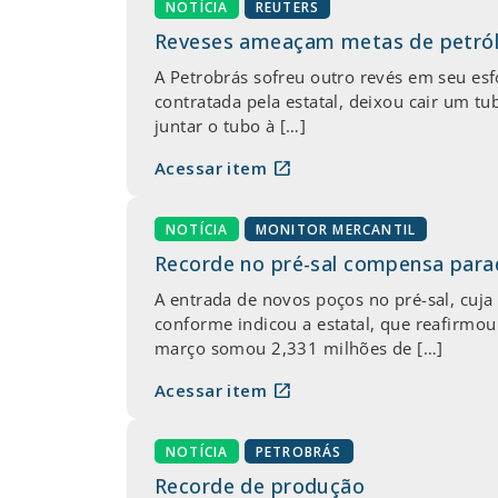
NOTÍCIA
REUTERS
Reveses ameaçam metas de petról
A Petrobrás sofreu outro revés em seu es
contratada pela estatal, deixou cair um t
juntar o tubo à […]
open_in_new
Acessar item
NOTÍCIA
MONITOR MERCANTIL
Recorde no pré-sal compensa para
A entrada de novos poços no pré-sal, cuj
conforme indicou a estatal, que reafirmo
março somou 2,331 milhões de […]
open_in_new
Acessar item
NOTÍCIA
PETROBRÁS
Recorde de produção