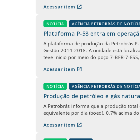
open_in_new
Acessar item
NOTÍCIA
AGÊNCIA PETROBRÁS DE NOTÍCI
Plataforma P-58 entra em operaçã
A plataforma de produção da Petrobrás P-
Gestão 2014-2018. A unidade está locali
teve início por meio do poço 7-BFR-7-ESS,
open_in_new
Acessar item
NOTÍCIA
AGÊNCIA PETROBRÁS DE NOTÍCI
Produção de petróleo e gás natura
A Petrobrás informa que a produção total d
equivalente por dia (boed), 0,7% acima do
open_in_new
Acessar item