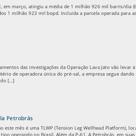
il, em março, atingiu a média de 1 milhão 926 mil barris/dia
os 1 milhão 923 mil bopd. Incluída a parcela operada para a
entos das investigações da Operação Lava Jato vão levar à p
ério de operadora única do pré-sal, a empresa segue dando s
ndo […]
la Petrobrás
o este mês é uma TLWP (Tension Leg Wellhead Platform), loc
 tipo operando no Brasil. Além da P-61, A Petrobrás, em suas