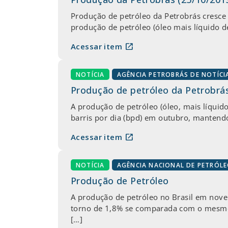
Produção de petróleo da Petrobrás cresce
produção de petróleo (óleo mais líquido d
open_in_new
Acessar item
NOTÍCIA
AGÊNCIA PETROBRÁS DE NOTÍCI
Produção de petróleo da Petrobrá
A produção de petróleo (óleo, mais líquid
barris por dia (bpd) em outubro, mantend
open_in_new
Acessar item
NOTÍCIA
AGÊNCIA NACIONAL DE PETRÓL
Produção de Petróleo
A produção de petróleo no Brasil em nov
torno de 1,8% se comparada com o mesmo
[…]