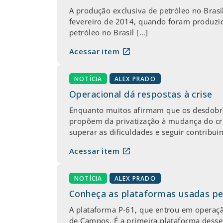
A produção exclusiva de petróleo no Bras
fevereiro de 2014, quando foram produzid
petróleo no Brasil […]
open_in_new
Acessar item
NOTÍCIA
ALEX PRADO
Operacional dá respostas à crise
Enquanto muitos afirmam que os desdobram
propõem da privatização à mudança do crit
superar as dificuldades e seguir contribui
open_in_new
Acessar item
NOTÍCIA
ALEX PRADO
Conheça as plataformas usadas pe
A plataforma P-61, que entrou em operaçã
de Campos. É a primeira plataforma desse