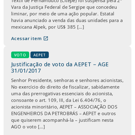
Têxtil de Pernambuco (Citepe) foi suspensa pela 2ª
Vara da Justiça Federal de Sergipe que concedeu
liminar, por meio de uma ação popular. Estatal
havia anunciado a venda das duas unidades para a
mexicana Alpek, por US$ 385 […]
open_in_new
Acessar item
VOTO
AEPET
Justificação de voto da AEPET – AGE
31/01/2017
Senhor Presidente, senhoras e senhores acionistas,
No exercício do direito de fiscalizar, sabidamente
uma das prerrogativas essenciais do acionista,
consoante o art. 109, III, da Lei 6.404/76, o
acionista minoritário, AEPET – ASSOCIAÇÃO DOS
ENGENHEIROS DA PETROBRÁS – AEPET e outros
que quiserem acompanhá-la – justificam nesta
AGO o voto […]