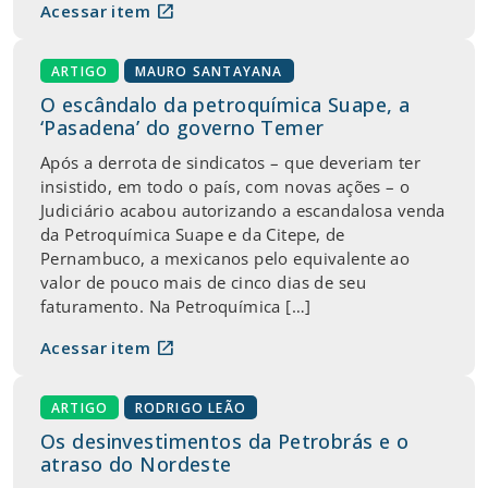
open_in_new
Acessar item
ARTIGO
MAURO SANTAYANA
O escândalo da petroquímica Suape, a
‘Pasadena’ do governo Temer
Após a derrota de sindicatos – que deveriam ter
insistido, em todo o país, com novas ações – o
Judiciário acabou autorizando a escandalosa venda
da Petroquímica Suape e da Citepe, de
Pernambuco, a mexicanos pelo equivalente ao
valor de pouco mais de cinco dias de seu
faturamento. Na Petroquímica […]
open_in_new
Acessar item
ARTIGO
RODRIGO LEÃO
Os desinvestimentos da Petrobrás e o
atraso do Nordeste