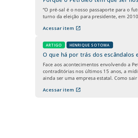
“O pré-sal é o nosso passaporte para o fut
turno da eleição para presidente, em 201
open_in_new
Acessar item
ARTIGO
HENRIQUE SOTOMA
O que há por trás dos escândalos 
Face aos acontecimentos envolvendo a Pet
contraditórias nos últimos 15 anos, a míd
ainda ser uma empresa estatal. Como sair
open_in_new
Acessar item