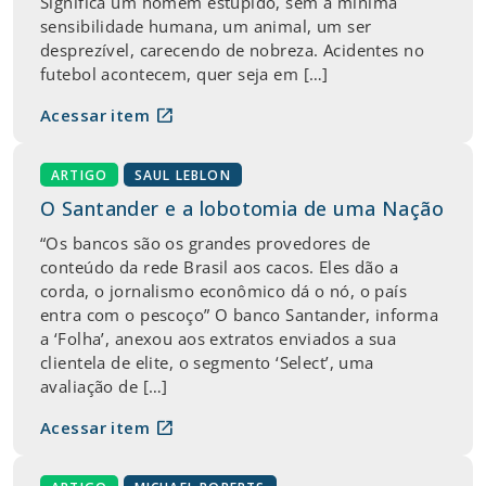
Significa um homem estúpido, sem a mínima
sensibilidade humana, um animal, um ser
desprezível, carecendo de nobreza. Acidentes no
futebol acontecem, quer seja em […]
open_in_new
Acessar item
ARTIGO
SAUL LEBLON
O Santander e a lobotomia de uma Nação
“Os bancos são os grandes provedores de
conteúdo da rede Brasil aos cacos. Eles dão a
corda, o jornalismo econômico dá o nó, o país
entra com o pescoço” O banco Santander, informa
a ‘Folha’, anexou aos extratos enviados a sua
clientela de elite, o segmento ‘Select’, uma
avaliação de […]
open_in_new
Acessar item