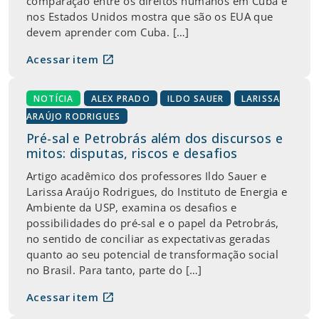
comparação entre os direitos humanos em Cuba e
nos Estados Unidos mostra que são os EUA que
devem aprender com Cuba. […]
open_in_new
Acessar item
NOTÍCIA
ALEX PRADO
ILDO SAUER
LARISSA
ARAÚJO RODRIGUES
Pré-sal e Petrobrás além dos discursos e
mitos: disputas, riscos e desafios
Artigo acadêmico dos professores Ildo Sauer e
Larissa Araújo Rodrigues, do Instituto de Energia e
Ambiente da USP, examina os desafios e
possibilidades do pré-sal e o papel da Petrobrás,
no sentido de conciliar as expectativas geradas
quanto ao seu potencial de transformação social
no Brasil. Para tanto, parte do […]
open_in_new
Acessar item