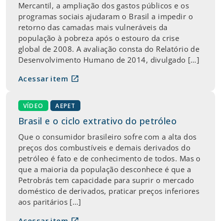
Mercantil, a ampliação dos gastos públicos e os
programas sociais ajudaram o Brasil a impedir o
retorno das camadas mais vulneráveis da
população à pobreza após o estouro da crise
global de 2008. A avaliação consta do Relatório de
Desenvolvimento Humano de 2014, divulgado […]
open_in_new
Acessar item
VÍDEO
AEPET
Brasil e o ciclo extrativo do petróleo
Que o consumidor brasileiro sofre com a alta dos
preços dos combustíveis e demais derivados do
petróleo é fato e de conhecimento de todos. Mas o
que a maioria da população desconhece é que a
Petrobrás tem capacidade para suprir o mercado
doméstico de derivados, praticar preços inferiores
aos paritários […]
open_in_new
Acessar item