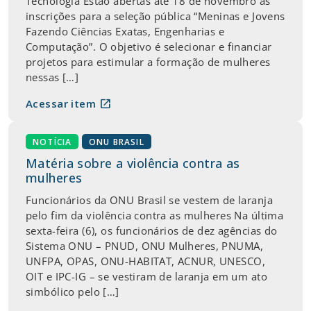
Tecnologia Estão abertas até 18 de novembro as
inscrições para a seleção pública “Meninas e Jovens
Fazendo Ciências Exatas, Engenharias e
Computação”. O objetivo é selecionar e financiar
projetos para estimular a formação de mulheres
nessas […]
open_in_new
Acessar item
NOTÍCIA
ONU BRASIL
Matéria sobre a violência contra as
mulheres
Funcionários da ONU Brasil se vestem de laranja
pelo fim da violência contra as mulheres Na última
sexta-feira (6), os funcionários de dez agências do
Sistema ONU – PNUD, ONU Mulheres, PNUMA,
UNFPA, OPAS, ONU-HABITAT, ACNUR, UNESCO,
OIT e IPC-IG – se vestiram de laranja em um ato
simbólico pelo […]