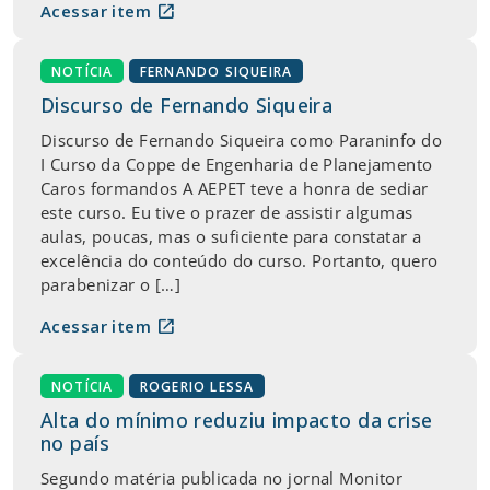
open_in_new
Acessar item
NOTÍCIA
FERNANDO SIQUEIRA
Discurso de Fernando Siqueira
Discurso de Fernando Siqueira como Paraninfo do
I Curso da Coppe de Engenharia de Planejamento
Caros formandos A AEPET teve a honra de sediar
este curso. Eu tive o prazer de assistir algumas
aulas, poucas, mas o suficiente para constatar a
excelência do conteúdo do curso. Portanto, quero
parabenizar o […]
open_in_new
Acessar item
NOTÍCIA
ROGERIO LESSA
Alta do mínimo reduziu impacto da crise
no país
Segundo matéria publicada no jornal Monitor