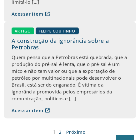
limitá-lo […]
open_in_new
Acessar item
ARTIGO
FELIPE COUTINHO
A construção da ignorância sobre a
Petrobras
Quem pensa que a Petrobras está quebrada, que a
produção do pré-sal é lenta, que o pré-sal é um
mico e não tem valor ou que a exportação de
petróleo por multinacionais pode desenvolver o
Brasil, está sendo enganado. É vítima da
ignorância promovida pelos empresários da
comunicação, políticos e […]
open_in_new
Acessar item
Paginação
1
2
Próximo
de