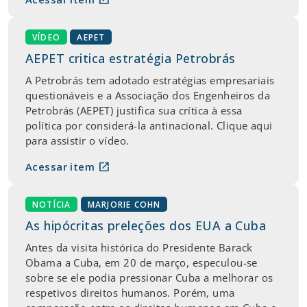
VÍDEO
AEPET
AEPET critica estratégia Petrobrás
A Petrobrás tem adotado estratégias empresariais
questionáveis e a Associação dos Engenheiros da
Petrobrás (AEPET) justifica sua crítica à essa
política por considerá-la antinacional. Clique aqui
para assistir o vídeo.
open_in_new
Acessar item
NOTÍCIA
MARJORIE COHN
As hipócritas preleções dos EUA a Cuba
Antes da visita histórica do Presidente Barack
Obama a Cuba, em 20 de março, especulou-se
sobre se ele podia pressionar Cuba a melhorar os
respetivos direitos humanos. Porém, uma