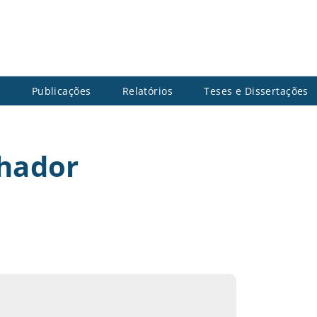
s
Publicações
Relatórios
Teses e Dissertações
lhador