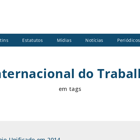
tins
Estatutos
Mídias
Notícias
Periódico
nternacional do Traba
em tags
Maio Unificado em 2014