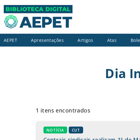
AEPET
Apresentações
Artigos
Atas
Bole
Dia I
1 itens encontrados
NOTÍCIA
CUT
Centrais sindicais realizam 1º de 