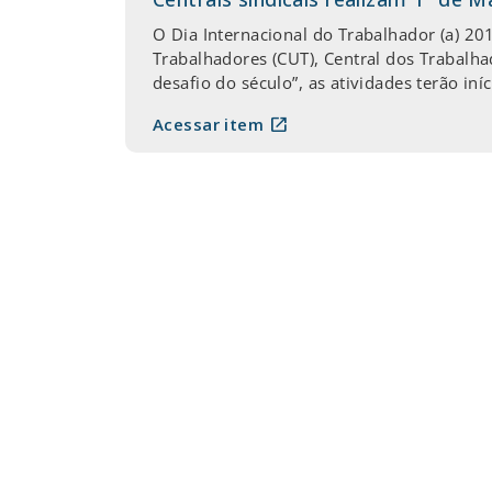
O Dia Internacional do Trabalhador (a) 
Trabalhadores (CUT), Central dos Trabalha
desafio do século”, as atividades terão iníc
open_in_new
Acessar item