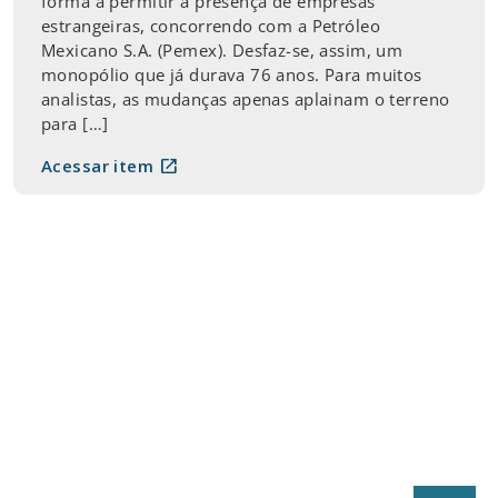
forma a permitir a presença de empresas
estrangeiras, concorrendo com a Petróleo
Mexicano S.A. (Pemex). Desfaz-se, assim, um
monopólio que já durava 76 anos. Para muitos
analistas, as mudanças apenas aplainam o terreno
para […]
open_in_new
Acessar item