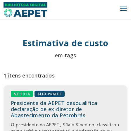
menu
Estimativa de custo
em tags
1 itens encontrados
NOTÍCIA
ALEX PRADO
Presidente da AEPET desqualifica
declaração de ex-diretor de
Abastecimento da Petrobrás
O presidente da AEPET , Sílvio Sinedino, classificou
como infeliz e irresponsável a declaração do ex-