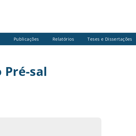
s
Publicações
Relatórios
Teses e Dissertações
 Pré-sal