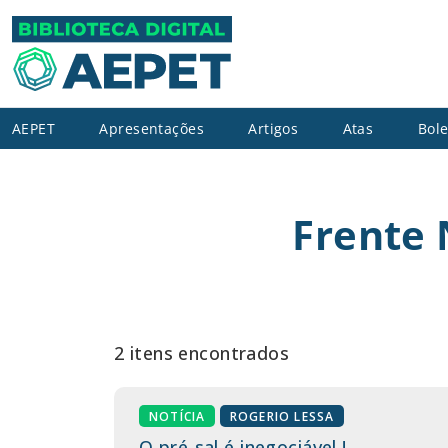
AEPET
Apresentações
Artigos
Atas
Bole
Frente 
2 itens encontrados
NOTÍCIA
ROGERIO LESSA
O pré-sal é inegociável !