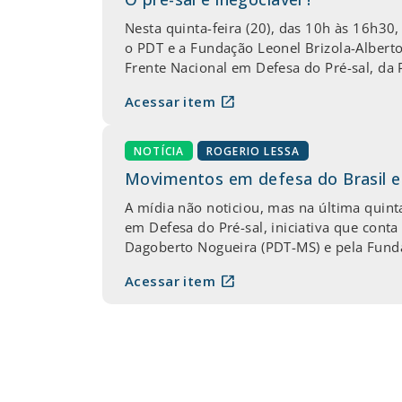
Nesta quinta-feira (20), das 10h às 16h3
o PDT e a Fundação Leonel Brizola-Alberto
Frente Nacional em Defesa do Pré-sal, da 
open_in_new
Acessar item
NOTÍCIA
ROGERIO LESSA
Movimentos em defesa do Brasil e
A mídia não noticiou, mas na última quin
em Defesa do Pré-sal, iniciativa que cont
Dagoberto Nogueira (PDT-MS) e pela Fund
open_in_new
Acessar item