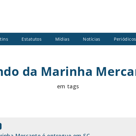
tins
Estatutos
Mídias
Notícias
Periódico
ndo da Marinha Merca
em tags
arinha Mercante é entregue em SC