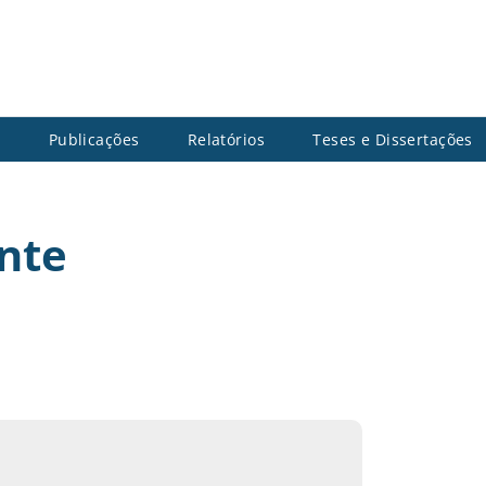
s
Publicações
Relatórios
Teses e Dissertações
nte