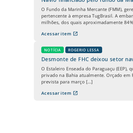
O Fundo da Marinha Mercante (FMM), geren
pertencente à empresa TugBrasil. A emba
milhões, dos quais aproximadamente 84% 
open_in_new
Acessar item
NOTÍCIA
ROGERIO LESSA
Desmonte de FHC deixou setor na
O Estaleiro Enseada do Paraguaçu (EEP), 
privado na Bahia atualmente. Orçado em R
prevista para março […]
open_in_new
Acessar item