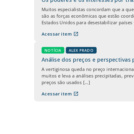
Muitos especialistas concordam que a qued
são as forças econômicas que estão coor
Estados Unidos para desestabilizar países 
open_in_new
Acessar item
NOTÍCIA
ALEX PRADO
Análise dos preços e perspectivas 
A vertiginosa queda no preço internaciona
muitos e leva a análises precipitadas, pr
preços são usados […]
open_in_new
Acessar item