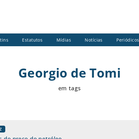
tins
Estatutos
Mídias
Notícias
Periódico
Georgio de Tomi
em tags
Z
s do preço do petróleo