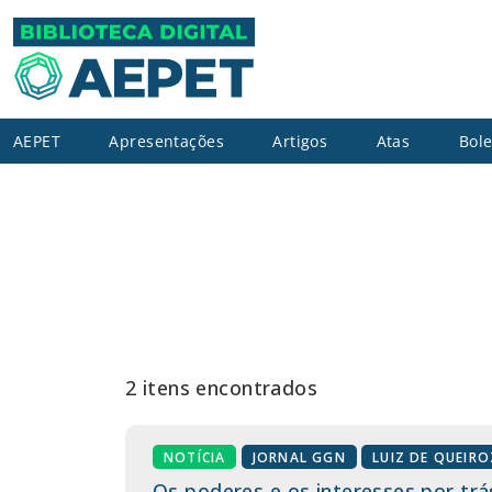
AEPET
Apresentações
Artigos
Atas
Bole
2 itens encontrados
NOTÍCIA
JORNAL GGN
LUIZ DE QUEIRO
Os poderes e os interesses por trá