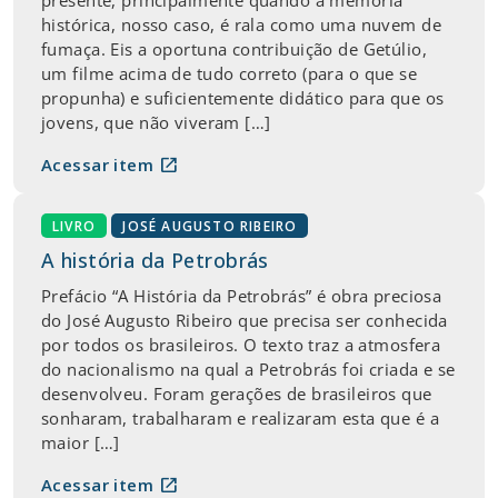
histórica, nosso caso, é rala como uma nuvem de
fumaça. Eis a oportuna contribuição de Getúlio,
um filme acima de tudo correto (para o que se
propunha) e suficientemente didático para que os
jovens, que não viveram […]
open_in_new
Acessar item
LIVRO
JOSÉ AUGUSTO RIBEIRO
A história da Petrobrás
Prefácio “A História da Petrobrás” é obra preciosa
do José Augusto Ribeiro que precisa ser conhecida
por todos os brasileiros. O texto traz a atmosfera
do nacionalismo na qual a Petrobrás foi criada e se
desenvolveu. Foram gerações de brasileiros que
sonharam, trabalharam e realizaram esta que é a
maior […]
open_in_new
Acessar item