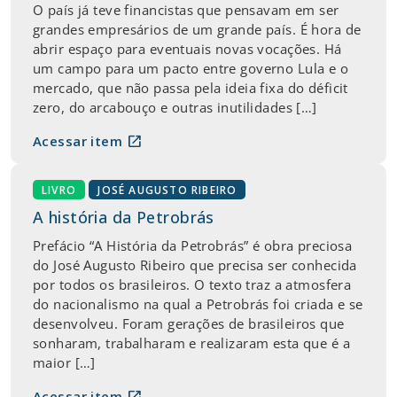
O país já teve financistas que pensavam em ser
grandes empresários de um grande país. É hora de
abrir espaço para eventuais novas vocações. Há
um campo para um pacto entre governo Lula e o
mercado, que não passa pela ideia fixa do déficit
zero, do arcabouço e outras inutilidades […]
open_in_new
Acessar item
LIVRO
JOSÉ AUGUSTO RIBEIRO
A história da Petrobrás
Prefácio “A História da Petrobrás” é obra preciosa
do José Augusto Ribeiro que precisa ser conhecida
por todos os brasileiros. O texto traz a atmosfera
do nacionalismo na qual a Petrobrás foi criada e se
desenvolveu. Foram gerações de brasileiros que
sonharam, trabalharam e realizaram esta que é a
maior […]
open_in_new
Acessar item