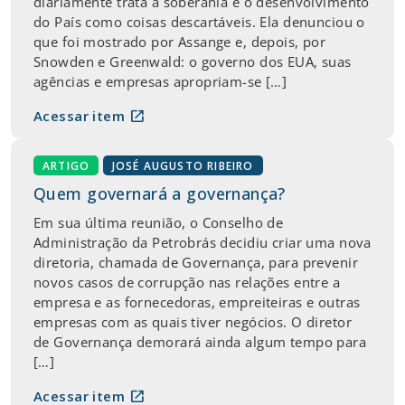
diariamente trata a soberania e o desenvolvimento
do País como coisas descartáveis. Ela denunciou o
que foi mostrado por Assange e, depois, por
Snowden e Greenwald: o governo dos EUA, suas
agências e empresas apropriam-se […]
open_in_new
Acessar item
ARTIGO
JOSÉ AUGUSTO RIBEIRO
Quem governará a governança?
Em sua última reunião, o Conselho de
Administração da Petrobrás decidiu criar uma nova
diretoria, chamada de Governança, para prevenir
novos casos de corrupção nas relações entre a
empresa e as fornecedoras, empreiteiras e outras
empresas com as quais tiver negócios. O diretor
de Governança demorará ainda algum tempo para
[…]
open_in_new
Acessar item