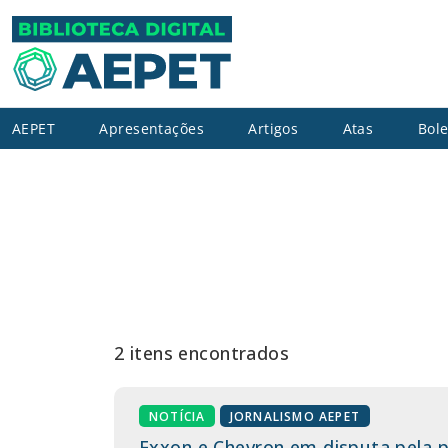
AEPET
Apresentações
Artigos
Atas
Bole
2 itens encontrados
NOTÍCIA
JORNALISMO AEPET
Exxon e Chevron em disputa pela p