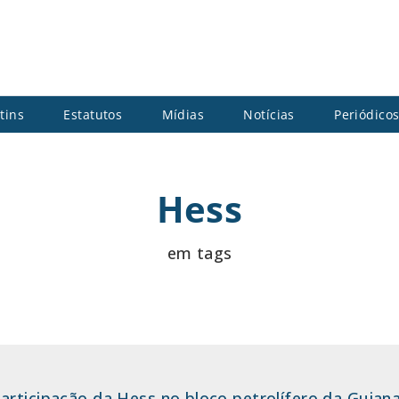
tins
Estatutos
Mídias
Notícias
Periódico
Hess
em tags
articipação da Hess no bloco petrolífero da Guian