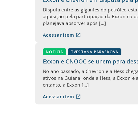
Disputa entre as gigantes do petróleo est
aquisição pela participação da Exxon na o
planejava absorver após […]
open_in_new
Acessar item
NOTÍCIA
TVESTANA PARASKOVA
Exxon e CNOOC se unem para desaf
No ano passado, a Chevron e a Hess chega
ativos na Guiana, onde a Hess, a Exxon e
entanto, a Exxon […]
open_in_new
Acessar item