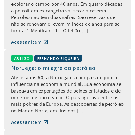
explorar o campo por 40 anos. Em quatro décadas,
a petrolífera estrangeira vai secar a reserva.
Petróleo não tem duas safras. São reservas que
não se renovam e levam milhões de anos para se
formar”. Mentira nº 1 – O leilão […]
open_in_new
Acessar item
ARTIGO
FERNANDO SIQUEIRA
Noruega: o milagre do petróleo
Até os anos 60, a Noruega era um país de pouca
influência na economia mundial. Sua economia se
baseava em exportações de peixes enlatados e de
minérios de baixo valor. O país figurava entre os
mais pobres da Europa. As descobertas de petróleo
no Mar do Norte, em fins dos […]
open_in_new
Acessar item