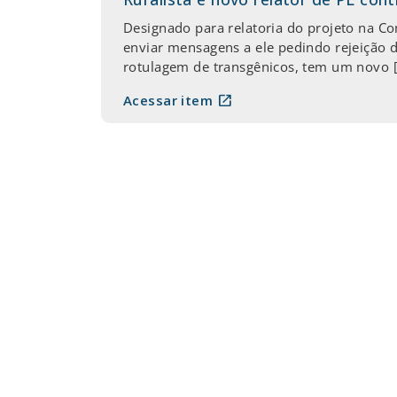
Designado para relatoria do projeto na Co
enviar mensagens a ele pedindo rejeição 
rotulagem de transgênicos, tem um novo 
open_in_new
Acessar item