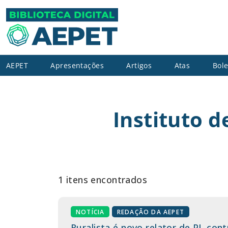
AEPET
Apresentações
Artigos
Atas
Bole
Instituto 
1 itens encontrados
NOTÍCIA
REDAÇÃO DA AEPET
Ruralista é novo relator de PL co