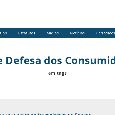
tins
Estatutos
Mídias
Notícias
Periódico
de Defesa dos Consumid
em tags
ntra rotulagem de transgênicos no Senado