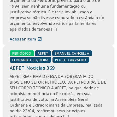
orçamento da Petrobrás previsto para o ano de
1994, sem nenhuma fundamentação ou
justificativa técnica. Ele teria inviabilizado a
empresa se não tivesse estourado o escândalo do
orçamento, envolvendo vários parlamentares
apelidados de “anões […]
open_in_new
Acessar item
PERIÓDICO
AEPET
EMANUEL CANCELLA
FERNANDO SIQUEIRA
PEDRO CARVALHO
AEPET Notícias 369
AEPET REAFIRMA DEFESA DA SOBERANIA DO
BRASIL NO SETOR PETRÓLEO, DA PETROBRÁS E DE
SEU CORPO TÉCNICO A AEPET, na qualidade de
acionista minoritária da Petrobrás, em sua
justificativa de voto, na Assembleia Geral
Ordinária e Extraordinária da Empresa, realizada
no dia 22/04, reafirmou seus princípios
estatutários, como a defesa […]