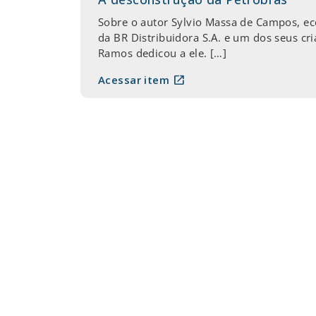
Sobre o autor Sylvio Massa de Campos, ec
da BR Distribuidora S.A. e um dos seus cri
Ramos dedicou a ele. […]
open_in_new
Acessar item