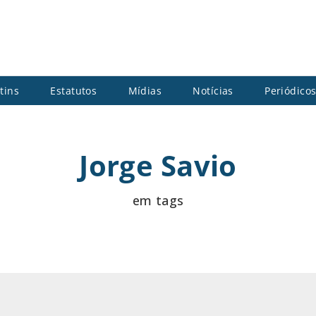
tins
Estatutos
Mídias
Notícias
Periódico
Jorge Savio
em tags