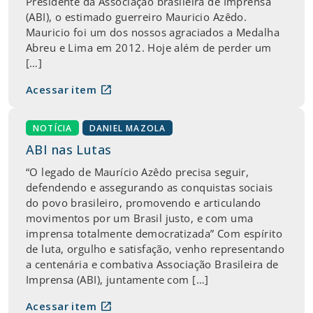
Presidente da Associação brasileira de Imprensa
(ABI), o estimado guerreiro Mauricio Azêdo.
Mauricio foi um dos nossos agraciados a Medalha
Abreu e Lima em 2012. Hoje além de perder um
[…]
open_in_new
Acessar item
NOTÍCIA
DANIEL MAZOLA
ABI nas Lutas
“O legado de Maurício Azêdo precisa seguir,
defendendo e assegurando as conquistas sociais
do povo brasileiro, promovendo e articulando
movimentos por um Brasil justo, e com uma
imprensa totalmente democratizada” Com espírito
de luta, orgulho e satisfação, venho representando
a centenária e combativa Associação Brasileira de
Imprensa (ABI), juntamente com […]
open_in_new
Acessar item