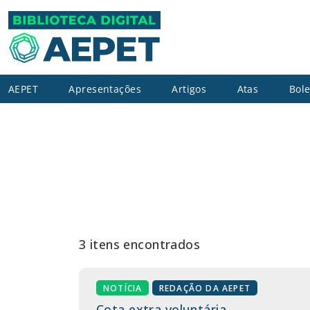
AEPET
Apresentações
Artigos
Atas
Bole
3 itens encontrados
NOTÍCIA
REDAÇÃO DA AEPET
Cota extra voluntária