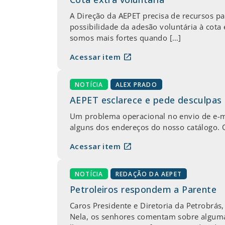
A Direção da AEPET precisa de recursos pa
possibilidade da adesão voluntária à cota
somos mais fortes quando […]
open_in_new
Acessar item
NOTÍCIA
ALEX PRADO
AEPET esclarece e pede desculpas 
Um problema operacional no envio de e-m
alguns dos endereços do nosso catálogo. O
open_in_new
Acessar item
NOTÍCIA
REDAÇÃO DA AEPET
Petroleiros respondem a Parente
Caros Presidente e Diretoria da Petrobr
Nela, os senhores comentam sobre alguma