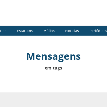
tins
Estatutos
Mídias
Notícias
Periódico
Mensagens
em tags