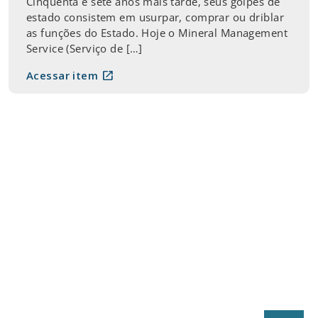
Cinqüenta e sete anos mais tarde, seus golpes de
estado consistem em usurpar, comprar ou driblar
as funções do Estado. Hoje o Mineral Management
Service (Serviço de […]
open_in_new
Acessar item