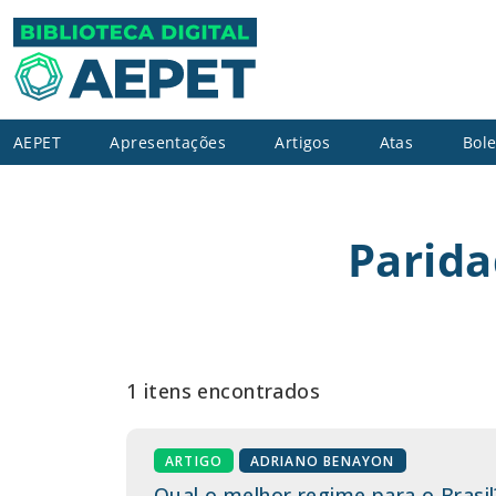
AEPET
Apresentações
Artigos
Atas
Bole
Parida
1 itens encontrados
ARTIGO
ADRIANO BENAYON
Qual o melhor regime para o Brasil