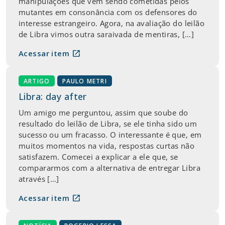
manipulações que vêm sendo cometidas pelos
mutantes em consonância com os defensores do
interesse estrangeiro. Agora, na avaliação do leilão
de Libra vimos outra saraivada de mentiras, […]
open_in_new
Acessar item
ARTIGO
PAULO METRI
Libra: day after
Um amigo me perguntou, assim que soube do
resultado do leilão de Libra, se ele tinha sido um
sucesso ou um fracasso. O interessante é que, em
muitos momentos na vida, respostas curtas não
satisfazem. Comecei a explicar a ele que, se
compararmos com a alternativa de entregar Libra
através […]
open_in_new
Acessar item