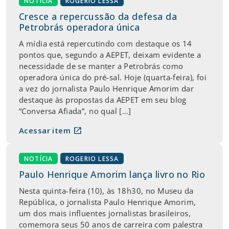
NOTÍCIA
ROGERIO LESSA
Cresce a repercussão da defesa da
Petrobrás operadora única
A mídia está repercutindo com destaque os 14
pontos que, segundo a AEPET, deixam evidente a
necessidade de se manter a Petrobrás como
operadora única do pré-sal. Hoje (quarta-feira), foi
a vez do jornalista Paulo Henrique Amorim dar
destaque às propostas da AEPET em seu blog
“Conversa Afiada”, no qual […]
open_in_new
Acessar item
NOTÍCIA
ROGERIO LESSA
Paulo Henrique Amorim lança livro no Rio
Nesta quinta-feira (10), às 18h30, no Museu da
República, o jornalista Paulo Henrique Amorim,
um dos mais influentes jornalistas brasileiros,
comemora seus 50 anos de carreira com palestra