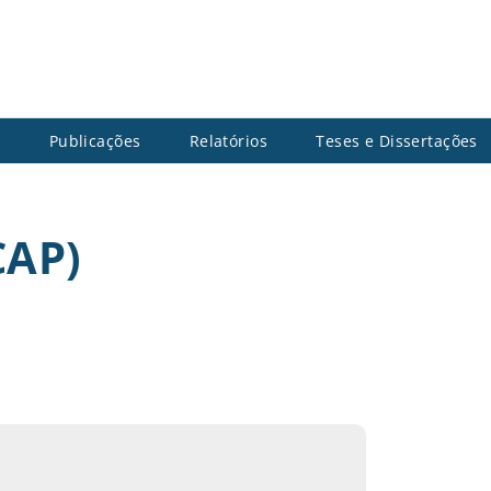
s
Publicações
Relatórios
Teses e Dissertações
CAP)