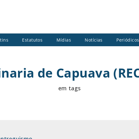
tins
Estatutos
Mídias
Notícias
Periódico
inaria de Capuava (RE
em tags
 entreguismo