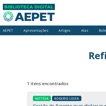
AEPET
Apresentações
Artigos
Atas
Bole
Ref
1 itens encontrados
NOTÍCIA
ROGERIO LESSA
Gestão de Parente quer disfarçar