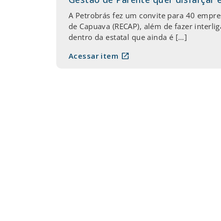
A Petrobrás fez um convite para 40 empres
de Capuava (RECAP), além de fazer interlig
dentro da estatal que ainda é […]
open_in_new
Acessar item