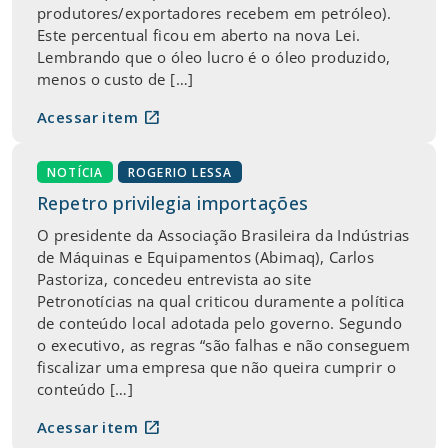
produtores/exportadores recebem em petróleo).
Este percentual ficou em aberto na nova Lei.
Lembrando que o óleo lucro é o óleo produzido,
menos o custo de […]
open_in_new
Acessar item
NOTÍCIA
ROGERIO LESSA
Repetro privilegia importações
O presidente da Associação Brasileira da Indústrias
de Máquinas e Equipamentos (Abimaq), Carlos
Pastoriza, concedeu entrevista ao site
Petronotícias na qual criticou duramente a política
de conteúdo local adotada pelo governo. Segundo
o executivo, as regras “são falhas e não conseguem
fiscalizar uma empresa que não queira cumprir o
conteúdo […]
open_in_new
Acessar item