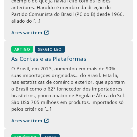
exemplo do que já havia feito com os leilões
anteriores. Haroldo é membro da direção do
Partido Comunista do Brasil (PC do B) desde 1966,
aliado do […]
open_in_new
Acessar item
ARTIGO
SERGIO LEO
As Contas e as Plataformas
O Brasil, em 2013, aumentou em mais de 90%
suas importações originadas… do Brasil. Está lá,
nas estatísticas de comércio exterior, que apontam
o Brasil como o 62º fornecedor dos importadores
brasileiros, pouco abaixo de Angola e África do Sul.
São US$ 705 milhões em produtos, importados só
pelos critérios […]
open_in_new
Acessar item