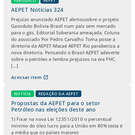
PERIÓDICO
AEPET
AEPET Notícias 324
Prejuízo anunciado AEPET alertousobre o projeto
Gasoduto Bolívia-Brasil num país sem mercado
para o gás. Editorial Soberania ameaçada. Coluna
do associado Por Pedro Carvalho Toma posse a
diretoria da AEPET-Macaé AEPET Rio parabeniza a
nova diretoria. Pensando o Brasil AEPET adeverte
sobre o petróleo e lembra prejuízos na era FHC.
[…]
open_in_new
Acessar item
NOTÍCIA
REDAÇÃO DA AEPET
Propostas da AEPET para o setor
Petróleo nas eleições deste ano
1) Fixar na nova Lei 12351/2010 o percentual
mínimo do óleo lucro para a União em 80% (esta é
a média que os países maiores