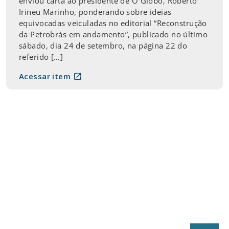
enviou carta ao presidente de O Globo, Roberto
Irineu Marinho, ponderando sobre ideias
equivocadas veiculadas no editorial “Reconstrução
da Petrobrás em andamento”, publicado no último
sábado, dia 24 de setembro, na página 22 do
referido […]
open_in_new
Acessar item