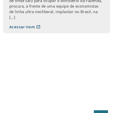
de onde saiu para ocupar o Ministério da Fazenda,
procura, à frente de uma equipe de economistas
de linha ultra neoliberal, implantar no Brasil, na
[…]
open_in_new
Acessar item