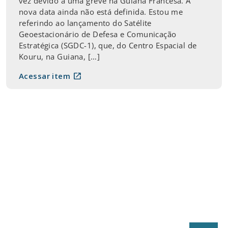
vez devido a uma greve na Guiana Francesa. A
nova data ainda não está definida. Estou me
referindo ao lançamento do Satélite
Geoestacionário de Defesa e Comunicação
Estratégica (SGDC-1), que, do Centro Espacial de
Kouru, na Guiana, […]
open_in_new
Acessar item