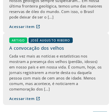
nossos geólogos sempre suspeitaram… Em nossa
última fronteira geológica, temos uma das maiores
reservas de óleo do mundo. Com isso, o Brasil
pode deixar de ser o […]
open_in_new
Acessar item
ARTIGO
JOSÉ AUGUSTO RIBEIRO
A convocação dos velhos
Cada vez mais as notícias e estatísticas nos
mostram a presença dos velhos (perdão, idosos)
em nosso país e em nossa vida. É comum, hoje, os
jornais registrarem a morte desta ou daquela
pessoa com mais de cem anos de idade. Menos
comum, mas acontece, é noticiarem a
comemoração dos […]
open_in_new
Acessar item