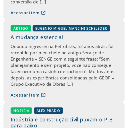
conversão de […]
open_in_new
Acessar item
ARTIGO
EUGENIO MIGUEL MANCINI SCHELEDER
A mudança essencial
Quando ingressei na Petrobrás, 52 anos atrás, fui
recebido por meu chefe no antigo Serviço de
Engenharia – SENGE com a seguinte frase: “Sem
planejamento e sem projeto, você não consegue
fazer nem uma casinha de cachorro”. Muitos anos
depois, as experiências consolidadas pelo GEOP –
Grupo Executivo de Obras […]
open_in_new
Acessar item
NOTÍCIA
ALEX PRADO
Indústria e construção civil puxam o PIB
para baixo