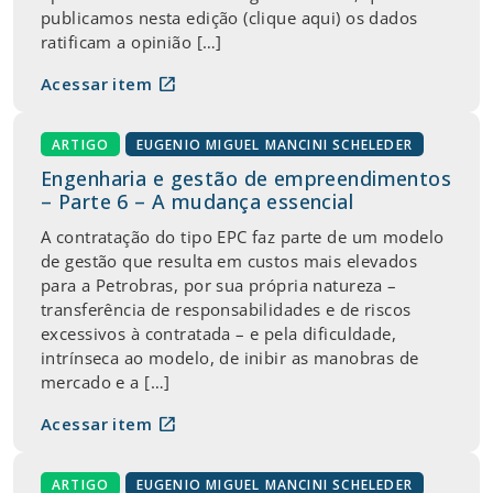
publicamos nesta edição (clique aqui) os dados
ratificam a opinião […]
open_in_new
Acessar item
ARTIGO
EUGENIO MIGUEL MANCINI SCHELEDER
Engenharia e gestão de empreendimentos
– Parte 6 – A mudança essencial
A contratação do tipo EPC faz parte de um modelo
de gestão que resulta em custos mais elevados
para a Petrobras, por sua própria natureza –
transferência de responsabilidades e de riscos
excessivos à contratada – e pela dificuldade,
intrínseca ao modelo, de inibir as manobras de
mercado e a […]
open_in_new
Acessar item
ARTIGO
EUGENIO MIGUEL MANCINI SCHELEDER