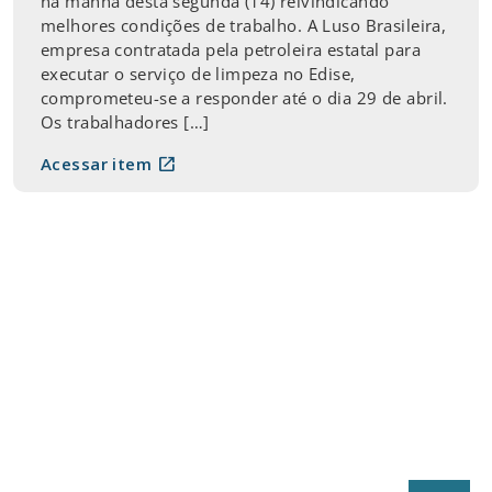
na manhã desta segunda (14) reivindicando
melhores condições de trabalho. A Luso Brasileira,
empresa contratada pela petroleira estatal para
executar o serviço de limpeza no Edise,
comprometeu-se a responder até o dia 29 de abril.
Os trabalhadores […]
open_in_new
Acessar item