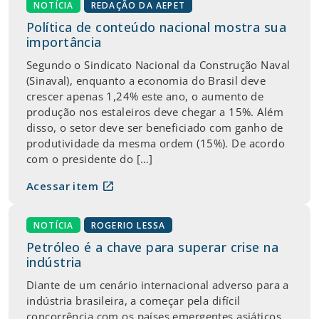
NOTÍCIA
REDAÇÃO DA AEPET
Política de conteúdo nacional mostra sua
importância
Segundo o Sindicato Nacional da Construção Naval
(Sinaval), enquanto a economia do Brasil deve
crescer apenas 1,24% este ano, o aumento de
produção nos estaleiros deve chegar a 15%. Além
disso, o setor deve ser beneficiado com ganho de
produtividade da mesma ordem (15%). De acordo
com o presidente do […]
open_in_new
Acessar item
NOTÍCIA
ROGERIO LESSA
Petróleo é a chave para superar crise na
indústria
Diante de um cenário internacional adverso para a
indústria brasileira, a começar pela difícil
concorrência com os países emergentes asiáticos,