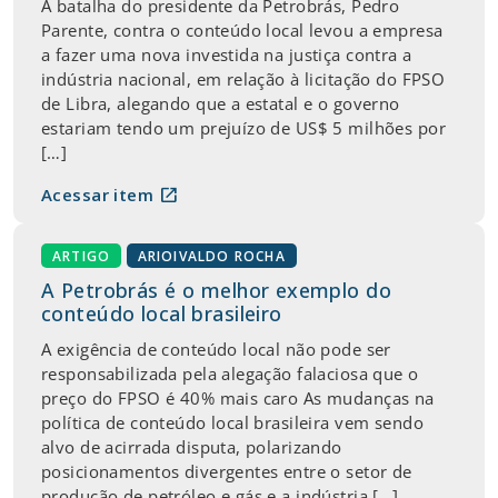
A batalha do presidente da Petrobrás, Pedro
Parente, contra o conteúdo local levou a empresa
a fazer uma nova investida na justiça contra a
indústria nacional, em relação à licitação do FPSO
de Libra, alegando que a estatal e o governo
estariam tendo um prejuízo de US$ 5 milhões por
[…]
open_in_new
Acessar item
ARTIGO
ARIOIVALDO ROCHA
A Petrobrás é o melhor exemplo do
conteúdo local brasileiro
A exigência de conteúdo local não pode ser
responsabilizada pela alegação falaciosa que o
preço do FPSO é 40% mais caro As mudanças na
política de conteúdo local brasileira vem sendo
alvo de acirrada disputa, polarizando
posicionamentos divergentes entre o setor de
produção de petróleo e gás e a indústria […]