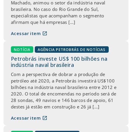
Machado, animou o setor da indústria naval
brasileira. No caso do Rio Grande do Sul,
especialistas que acompanham o segmento
afirmam que há empresas […]
open_in_new
Acessar item
NOTÍCIA
AGÊNCIA PETROBRÁS DE NOTÍCIAS
Petrobrás investe US$ 100 bilhões na
indústria naval brasileira
Com a perspectiva de dobrar a produção de
petróleo até 2020, a Petrobrás investirá US$100
bilhões na indústria naval brasileira entre 2012 e
2020. O total de encomendas no período será de
28 sondas, 49 navios e 146 barcos de apoio, 61
destes já estão em construção e 26 já […]
open_in_new
Acessar item