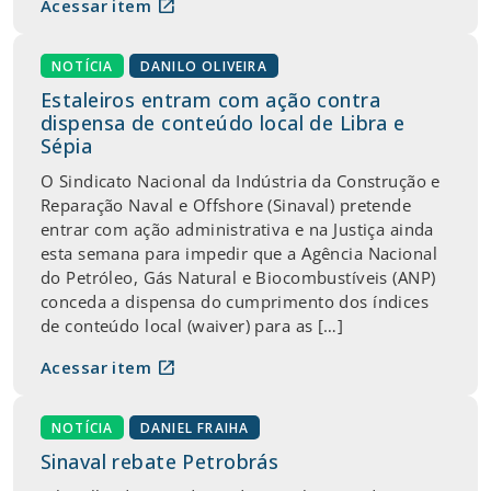
open_in_new
Acessar item
NOTÍCIA
DANILO OLIVEIRA
Estaleiros entram com ação contra
dispensa de conteúdo local de Libra e
Sépia
O Sindicato Nacional da Indústria da Construção e
Reparação Naval e Offshore (Sinaval) pretende
entrar com ação administrativa e na Justiça ainda
esta semana para impedir que a Agência Nacional
do Petróleo, Gás Natural e Biocombustíveis (ANP)
conceda a dispensa do cumprimento dos índices
de conteúdo local (waiver) para as […]
open_in_new
Acessar item
NOTÍCIA
DANIEL FRAIHA
Sinaval rebate Petrobrás