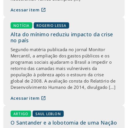
open_in_new
Acessar item
NOTÍCIA
ROGERIO LESSA
Alta do mínimo reduziu impacto da crise
no país
Segundo matéria publicada no jornal Monitor
Mercantil, a ampliação dos gastos públicos e os
programas sociais ajudaram o Brasil a impedir o
retorno das camadas mais vulneráveis da
população à pobreza após o estouro da crise
global de 2008. A avaliação consta do Relatório de
Desenvolvimento Humano de 2014, divulgado […]
open_in_new
Acessar item
ARTIGO
SAUL LEBLON
O Santander e a lobotomia de uma Nação