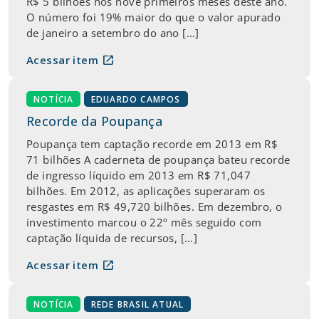
R$ 5 bilhões nos nove primeiros meses deste ano.
O número foi 19% maior do que o valor apurado
de janeiro a setembro do ano […]
open_in_new
Acessar item
NOTÍCIA
EDUARDO CAMPOS
Recorde da Poupança
Poupança tem captação recorde em 2013 em R$
71 bilhões A caderneta de poupança bateu recorde
de ingresso líquido em 2013 em R$ 71,047
bilhões. Em 2012, as aplicações superaram os
resgastes em R$ 49,720 bilhões. Em dezembro, o
investimento marcou o 22º mês seguido com
captação líquida de recursos, […]
open_in_new
Acessar item
NOTÍCIA
REDE BRASIL ATUAL