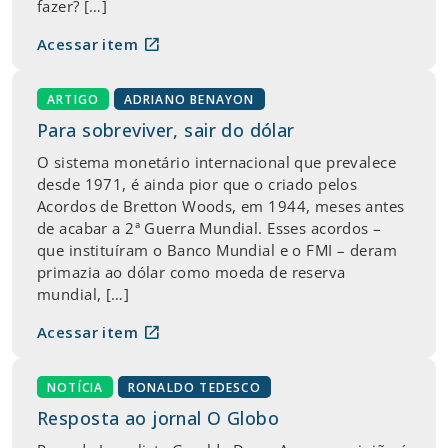
fazer? […]
open_in_new
Acessar item
ARTIGO
ADRIANO BENAYON
Para sobreviver, sair do dólar
O sistema monetário internacional que prevalece
desde 1971, é ainda pior que o criado pelos
Acordos de Bretton Woods, em 1944, meses antes
de acabar a 2ª Guerra Mundial. Esses acordos –
que instituíram o Banco Mundial e o FMI – deram
primazia ao dólar como moeda de reserva
mundial, […]
open_in_new
Acessar item
NOTÍCIA
RONALDO TEDESCO
Resposta ao jornal O Globo