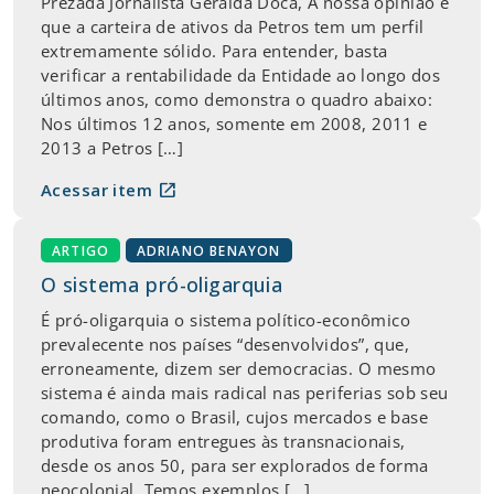
Prezada Jornalista Geralda Doca, A nossa opinião é
que a carteira de ativos da Petros tem um perfil
extremamente sólido. Para entender, basta
verificar a rentabilidade da Entidade ao longo dos
últimos anos, como demonstra o quadro abaixo:
Nos últimos 12 anos, somente em 2008, 2011 e
2013 a Petros […]
open_in_new
Acessar item
ARTIGO
ADRIANO BENAYON
O sistema pró-oligarquia
É pró-oligarquia o sistema político-econômico
prevalecente nos países “desenvolvidos”, que,
erroneamente, dizem ser democracias. O mesmo
sistema é ainda mais radical nas periferias sob seu
comando, como o Brasil, cujos mercados e base
produtiva foram entregues às transnacionais,
desde os anos 50, para ser explorados de forma
neocolonial. Temos exemplos […]