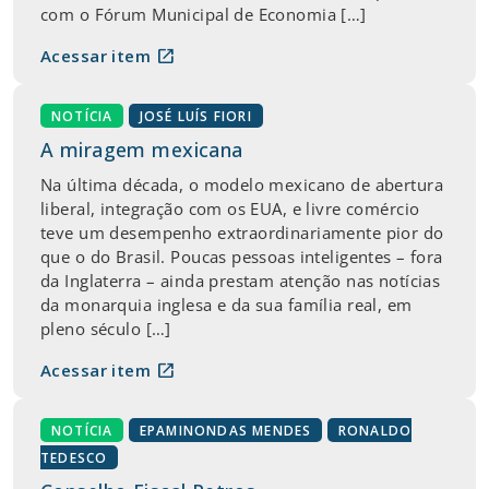
com o Fórum Municipal de Economia […]
open_in_new
Acessar item
NOTÍCIA
JOSÉ LUÍS FIORI
A miragem mexicana
Na última década, o modelo mexicano de abertura
liberal, integração com os EUA, e livre comércio
teve um desempenho extraordinariamente pior do
que o do Brasil. Poucas pessoas inteligentes – fora
da Inglaterra – ainda prestam atenção nas notícias
da monarquia inglesa e da sua família real, em
pleno século […]
open_in_new
Acessar item
NOTÍCIA
EPAMINONDAS MENDES
RONALDO
TEDESCO