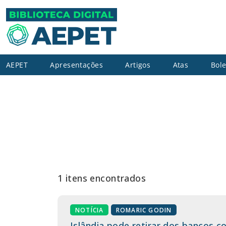
AEPET
Apresentações
Artigos
Atas
Bole
1 itens encontrados
NOTÍCIA
ROMARIC GODIN
Islândia pode retirar dos bancos c