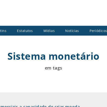
tins
Estatutos
Mídias
Notícias
Periódico
Sistema monetário
em tags
omerciais a capacidade de criar moeda