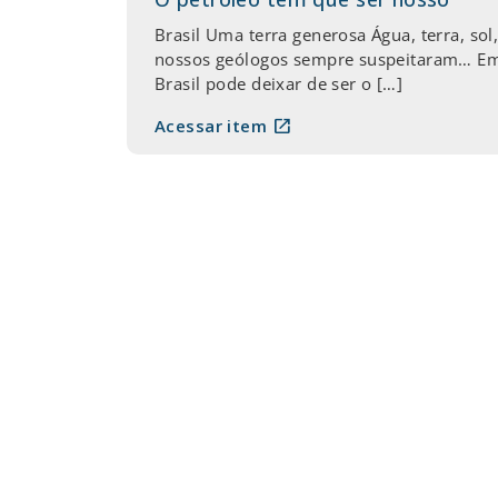
Brasil Uma terra generosa Água, terra, s
nossos geólogos sempre suspeitaram… Em 
Brasil pode deixar de ser o […]
open_in_new
Acessar item