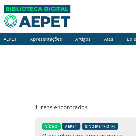
AEPET
Apresentações
Artigos
Atas
Bole
1 itens encontrados
VÍDEO
AEPET
SINDIPETRO-RJ
O petróleo tem que ser nosso