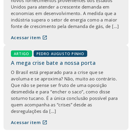
novos fornecimentos provenientes dos Estados
Unidos para atender a crescente demanda em
economias em desenvolvimento. A medida que a
indústria supera o setor de energia como a maior
fonte de crescimento pela demanda de gás, de […]
open_in_new
Acessar item
ARTIGO
PEDRO AUGUSTO PINHO
A mega crise bate a nossa porta
O Brasil está preparado para a crise que se
avoluma e se aproxima? Não, muito ao contrário.
Que não se pense ser fruto de uma oposição
desmedida e para “encher o saco”, como disse
soturno tucano. É a única conclusão possível para
quem acompanha as “crises” desde as
desregulações da […]
open_in_new
Acessar item