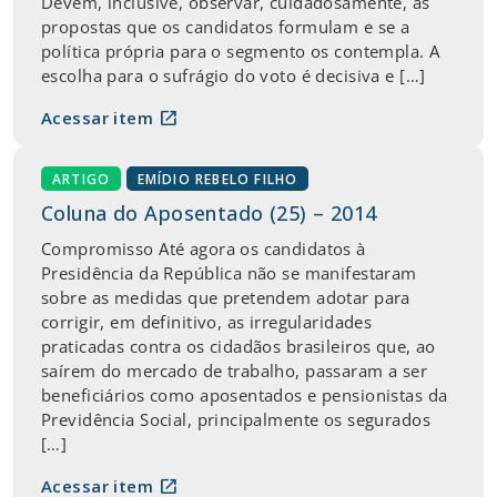
Devem, inclusive, observar, cuidadosamente, as
propostas que os candidatos formulam e se a
política própria para o segmento os contempla. A
escolha para o sufrágio do voto é decisiva e […]
open_in_new
Acessar item
ARTIGO
EMÍDIO REBELO FILHO
Coluna do Aposentado (25) – 2014
Compromisso Até agora os candidatos à
Presidência da República não se manifestaram
sobre as medidas que pretendem adotar para
corrigir, em definitivo, as irregularidades
praticadas contra os cidadãos brasileiros que, ao
saírem do mercado de trabalho, passaram a ser
beneficiários como aposentados e pensionistas da
Previdência Social, principalmente os segurados
[…]
open_in_new
Acessar item