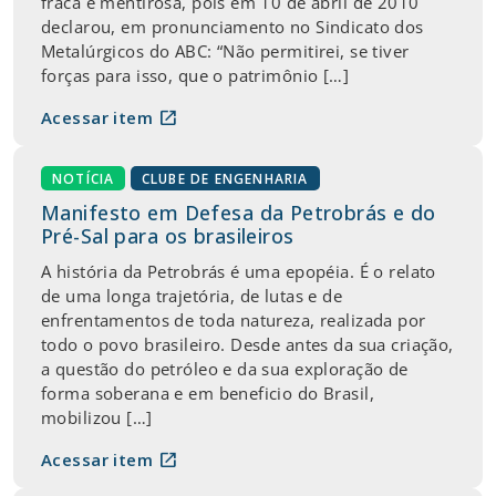
fraca e mentirosa, pois em 10 de abril de 2010
declarou, em pronunciamento no Sindicato dos
Metalúrgicos do ABC: “Não permitirei, se tiver
forças para isso, que o patrimônio […]
open_in_new
Acessar item
NOTÍCIA
CLUBE DE ENGENHARIA
Manifesto em Defesa da Petrobrás e do
Pré-Sal para os brasileiros
A história da Petrobrás é uma epopéia. É o relato
de uma longa trajetória, de lutas e de
enfrentamentos de toda natureza, realizada por
todo o povo brasileiro. Desde antes da sua criação,
a questão do petróleo e da sua exploração de
forma soberana e em beneficio do Brasil,
mobilizou […]
open_in_new
Acessar item