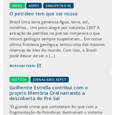
VÍDEO
AEPET
SINDIPETRO-RJ
O petróleo tem que ser nosso
Brasil Uma terra generosa Água, terra, sol,
minérios… Um povo alegre por natureza 2007 A
extração do petróleo no pré-sal comprova o que
nossos geólogos sempre suspeitaram… Em nossa
última fronteira geológica, temos uma das maiores
reservas de óleo do mundo. Com isso, o Brasil
pode deixar de ser o […]
open_in_new
Acessar item
NOTÍCIA
JORNALISMO AEPET
Guilherme Estrella contribui com o
projeto Memória Oral narrando a
descoberta do Pré-Sal
“O grande crime que cometeram foi que com a
fragmentação da Petrobras, destruíram o sistema