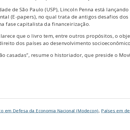
ade de São Paulo (USP), Lincoln Penna está lançando n
ntal (E-papers), no qual trata de antigos desafios do
na fase capitalista da financeirização.
clarece que o livro tem, entre outros propósitos, o obj
ireito dos países ao desenvolvimento socioeconômico
 são casadas”, resume o historiador, que preside o M
o em Defesa da Economia Nacional (Modecon)
,
Países em de