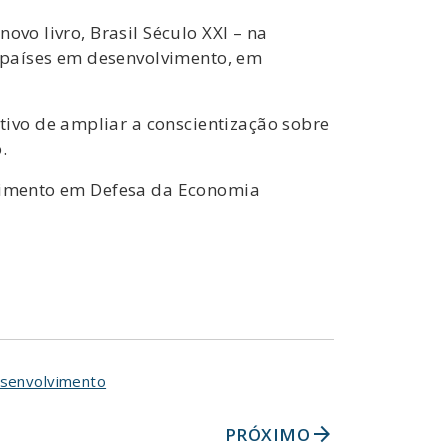
ovo livro, Brasil Século XXI – na
s países em desenvolvimento, em
etivo de ampliar a conscientização sobre
.
ovimento em Defesa da Economia
senvolvimento
arrow_forward
PRÓXIMO