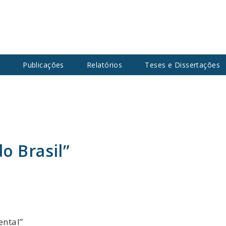
s
Publicações
Relatórios
Teses e Dissertações
o Brasil”
ental”