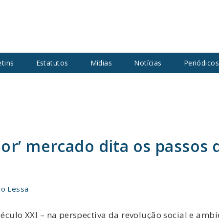
etins
Estatutos
Mídias
Notícias
Periódico
or’ mercado dita os passos d
io Lessa
Século XXI – na perspectiva da revolução social e ambi