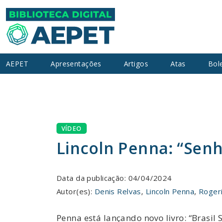
AEPET
Apresentações
Artigos
Atas
Bol
VÍDEO
Lincoln Penna: “Senh
Data da publicação: 04/04/2024
Autor(es):
Denis Relvas
,
Lincoln Penna
,
Roger
Penna está lançando novo livro: “Brasil 