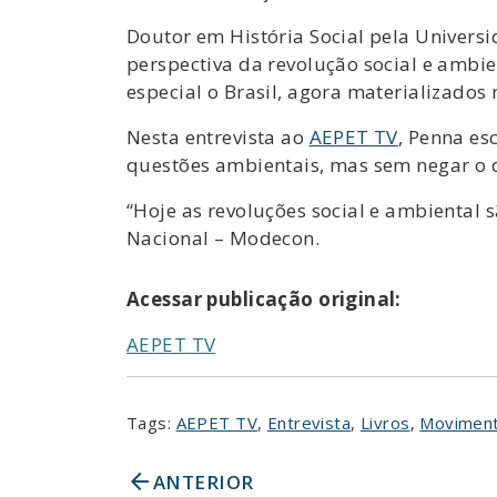
Doutor em História Social pela Universid
perspectiva da revolução social e ambie
especial o Brasil, agora materializados 
Nesta entrevista ao
AEPET TV
, Penna es
questões ambientais, mas sem negar o d
“Hoje as revoluções social e ambiental
Nacional – Modecon.
Acessar publicação original:
AEPET TV
Tags:
AEPET TV
,
Entrevista
,
Livros
,
Moviment
arrow_back
ANTERIOR