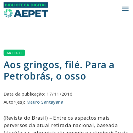
menu
ARTIGO
Aos gringos, filé. Para a
Petrobrás, o osso
Data da publicação: 17/11/2016
Autor(es):
Mauro Santayana
(Revista do Brasil) – Entre os aspectos mais
perversos da atual retirada nacional, baseada
filosófica e administrativamente na diminuição do