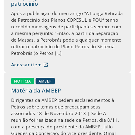
patrocínio
Após a publicação do meu artigo “A Longa Retirada
de Patrocínio dos Planos COPESUL e PQU” tenho
recebido mensagens de participantes sempre com
a mesma pergunta: “Então, a partir da Separação
de Massas, a Petrobrás pode a qualquer momento
retirar o patrocínio do Plano Petros do Sistema
Petrobrás (o Petros […]
open_in_new
Acessar item
NOTÍCIA
AMBEP
Matéria da AMBEP
Dirigentes da AMBEP pedem esclarecimentos à
Petros sobre temas que preocupam seus
associados 18 de Novembro 2013 | Sede A
reunião foi realizada na sede da Petros, dia 8/11,
com a presença do presidente da AMBEP, Julio
Guedes da Conceição, do vice-presidente, Omar