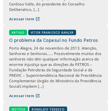
Cardoso Valle, do presidente do Conselho
Deliberativo, […]
open_in_new
Acessar item
ARTIGO
VITOR FRANCISCO KAHLER
O problema da Copesul no Fundo Petros
Porto Alegre, 24 de novembro de 2013. Atenção,
Senhores e Senhoras…… Possivelmente muitos dos
senhores não têm qualquer informação acerca da
enorme injustiça que as direções da PETROS –
Fundação Petrobrás de Seguridade Social e da
PREVIC – Superintendência Nacional de Previdência
Complementar (órgão do Ministério da Previdência
Social) impõem […]
open_in_new
Acessar item
NOTÍCIA
RONALDO TEDESCO