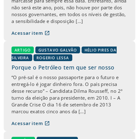
marcasse para sempre essa data. Entretanto, ainda
não será este ano, pois, não houve por parte dos
nossos governantes, em todos os níveis de gestão,
a sensibilidade e disposição […]
open_in_new
Acessar item
ARTIGO
GUSTAVO GALVÃO
HÉLIO PIRES DA
SILVEIRA
ROGERIO LESSA
Porque o Petróleo tem que ser nosso
“O pré-sal é o nosso passaporte para o futuro e
entregá-lo é jogar dinheiro fora. O país precisa
desse recurso” – Candidata Dilma Rousseff, no 2º
turno da eleição para presidente, em 2010. I – A
Grande Crise O dia 16 de setembro de 2013
marcou exatos cinco anos da […]
open_in_new
Acessar item