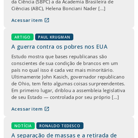
da Ciência (SBPC) a da Academia Brasileira de
Ciências (ABC), Helena Bonciani Nader […]
open_in_new
Acessar item
ARTIGO
PAUL KRUGMAN
A guerra contra os pobres nos EUA
Estudo mostra que bases republicanas são
conscientes de sua condição de brancos em um
país no qual isso é cada vez mais minoritário.
Ultimamente John Kasich, governador republicano
de Ohio, tem feito algumas coisas surpreendentes.
Em primeiro lugar, driblou a assembleia legislativa
de seu Estado — controlada por seu próprio […]
open_in_new
Acessar item
NOTÍCIA
RONALDO TEDESCO
A separação de massas e a retirada de