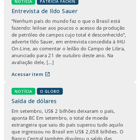
NOTÍCIA
PATRICIA FACHIN
Entrevista de Ildo Sauer
“Nenhum país do mundo faz o que o Brasil está
fazendo: leiloar aos poucos o acesso da produção
de petróleo de campos cujo total é desconhecido”,
adverte Ildo Sauer, em entrevista concedida à IHU
On-Line, ao comentar o leilão do Campo de Libra,
anunciado para 21 de outubro deste ano. Na
avaliação dele, […]
open_in_new
Acessar item
NOTÍCIA
O GLOBO
Saída de dólares
Em setembro, US$ 2 bilhões deixaram o país,
aponta BC Em setembro, o total de moeda
estrangeira que saiu do país superou tudo aquilo
que ingressou no Brasil em US$ 2,058 bilhões. O
Banco Central também divulgou o saldo das