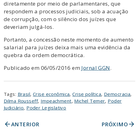
diretamente por meio de parlamentares, que
respondem a processos judiciais, sob a acuação
de corrupção, com o silêncio dos juízes que
deveriam julgá-los.
Portanto, a concessão neste momento de aumento
salarial para juízes deixa mais uma evidência da
quebra da ordem democrática.
Publicado em 06/05/2016 em
Jornal GGN
.
Tags:
Brasil
,
Crise econômica
,
Crise política
,
Democracia
,
Dilma Rousseff
,
Impeachment
,
Michel Temer
,
Poder
Judiciário
,
Poder Legislativo
arrow_back
arrow_forward
ANTERIOR
PRÓXIMO