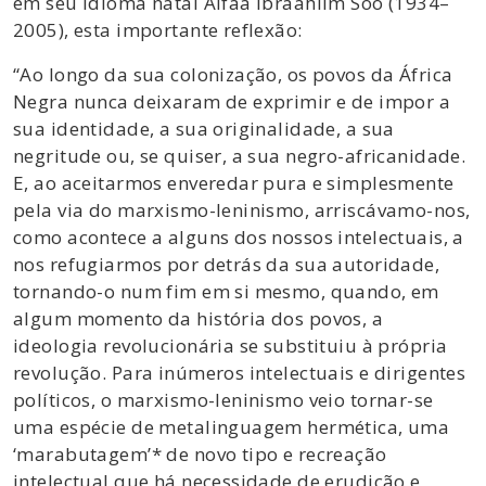
em seu idioma natal Alfaa Ibraahiim Soo (1934–
2005), esta importante reflexão:
“Ao longo da sua colonização, os povos da África
Negra nunca deixaram de exprimir e de impor a
sua identidade, a sua originalidade, a sua
negritude ou, se quiser, a sua negro-africanidade.
E, ao aceitarmos enveredar pura e simplesmente
pela via do marxismo-leninismo, arriscávamo-nos,
como acontece a alguns dos nossos intelectuais, a
nos refugiarmos por detrás da sua autoridade,
tornando-o num fim em si mesmo, quando, em
algum momento da história dos povos, a
ideologia revolucionária se substituiu à própria
revolução. Para inúmeros intelectuais e dirigentes
políticos, o marxismo-leninismo veio tornar-se
uma espécie de metalinguagem hermética, uma
‘marabutagem’* de novo tipo e recreação
intelectual que há necessidade de erudição e