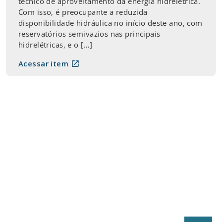
técnico de aproveitamento da energia hidrelétrica.
Com isso, é preocupante a reduzida
disponibilidade hidráulica no início deste ano, com
reservatórios semivazios nas principais
hidrelétricas, e o […]
open_in_new
Acessar item