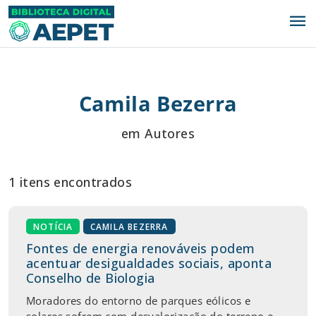
menu
Camila Bezerra
em Autores
1 itens encontrados
NOTÍCIA
CAMILA BEZERRA
Fontes de energia renováveis podem
acentuar desigualdades sociais, aponta
Conselho de Biologia
Moradores do entorno de parques eólicos e
solares sofrem com desvalorização do terreno e